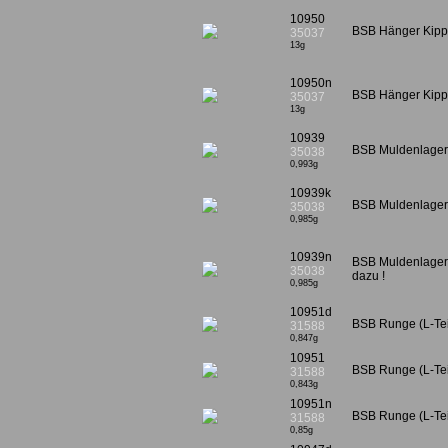
10950
BSB Hänger Kippl
35037
13g
10950n
BSB Hänger Kipp
35037
13g
10939
BSB Muldenlager f
35038
0,993g
10939k
BSB Muldenlager 
35038
0,985g
10939n
BSB Muldenlager f
35038
dazu !
0,985g
10951d
BSB Runge (L-Tei
31588
0,847g
10951
BSB Runge (L-Teil
31588
0,843g
10951n
BSB Runge (L-Tei
31588
0,85g