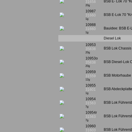
BSB E- Lok 70 "Kr
31658
20g
10987
BSB E-Lok 70 "Kro
31660
1g
10988
Bauidee: BSB E-L
31660
1g
Diesel Lok
10953
BSB Lok Chassis 2
35838
20g
10953o
BSB Diesel-Lok C
35838
20g
10959
BSB Motorhaube 6
31559
12g
10955
BSB Abdeckplatte 
31601
1g
10954
BSB Lok Führersta
31563
7g
10954r
BSB Lok Führerst
31563
7g
10960
BSB Lok Führersta
31603