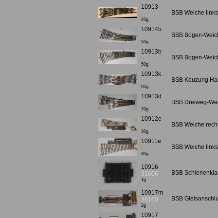
10913
BSB Weiche links 
40g
10914b
BSB Bogen-Weiche
50g
10913b
BSB Bogen-Weiche 
50g
10913k
BSB Keuzung Hand
60g
10913d
BSB Dreiweg-Weic
70g
10912e
BSB Weiche rechts
30g
10911e
BSB Weiche links 
30g
10916
BSB Schienenklamm
31606
1g
10917m
BSB Gleisanschlu
36160
2g
10917