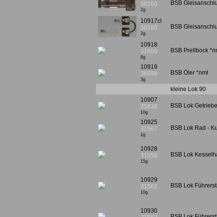
BSB Gleisanschl
36160
2g
10917cl
BSB Gleisanschlu
36160
2g
10918
BSB Prellbock *n
31600
6g
10919
BSB Öler *nml
36698
3g
kleine Lok 90
10907
BSB Lok Getriebe
35838
10g
10925
BSB Lok Rad - Ku
31567
1g
10928
BSB Lok Kesselh
31558
15g
10929
BSB Lok Führers
31562
10g
10930
BSB Lok Führerst