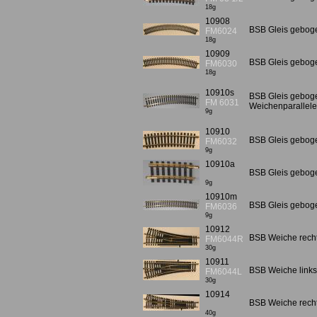
18g
10908
BSB Gleis gebog
FM6024
18g
10909
BSB Gleis geboge
FM6030
18g
10910s
BSB Gleis geboge
FM 6031
Weichenparallele
9g
10910
BSB Gleis geboge
FM6032
9g
10910a
BSB Gleis geboge
9g
10910m
BSB Gleis gebog
FM6036
9g
10912
BSB Weiche rechts
FM6044R
30g
10911
BSB Weiche links 
FM6044L
30g
10914
BSB Weiche rechts
40g