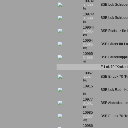
10974l
BSB Lok Schiebers
31688
1g
10974r
BSB Lok Schiebers
31689
1g
10964r
BSB Radsatz für L
31685
10g
10964
BSB Läufer für Lo
31685
10g
10965
BSB Läuferkupplu
31686
2g
E-Lok 70 "Krokodi
10967
BSB E- Lok 70 "K
36241
10g
10915
BSB Lok Rad - Ku
1g
10977
BSB Abdeckplatte 
31661
1g
10985
BSB E- Lok 70 "Kr
31657
20g
10986