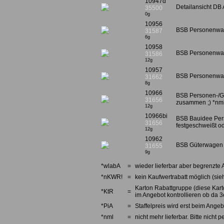
10947d
Detailansicht DB 
35500
0g
10956
BSB Personenwage
31587
6g
10958
BSB Personenwage
31586
12g
10957
BSB Personenwage
31662
8g
10966
BSB Personen-/Gü
31656
zusammen ;) *nm
12g
10966bi
BSB Bauidee Pers
31656
festgeschweißt od
12g
10962
BSB Güterwagen Se
31655
9g
*wlabA
=
wieder lieferbar aber begrenzte 
*nKWR!
=
kein Kaufwertrabatt möglich (sieh
Karton Rabattgruppe (diese Karto
*KtR
=
im Angebot kontrollieren ob da 3e
*PiA
=
Staffelpreis wird erst beim Angebo
*nml
=
nicht mehr lieferbar. Bitte nicht