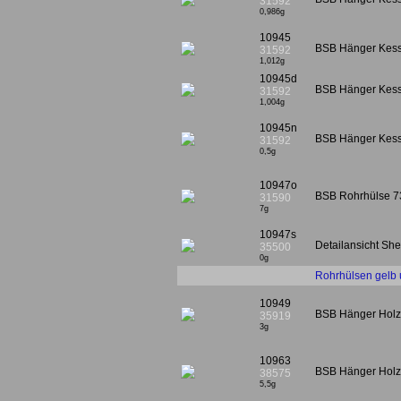
31592
0,986g
10945
BSB Hänger Kesse
31592
1,012g
10945d
BSB Hänger Kesse
31592
1,004g
10945n
BSB Hänger Kesse
31592
0,5g
10947o
BSB Rohrhülse 7
31590
7g
10947s
Detailansicht She
35500
0g
Rohrhülsen gelb 
10949
BSB Hänger Hol
35919
3g
10963
BSB Hänger Hol
38575
5,5g