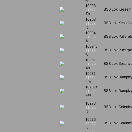
3g
10938
BSB Lok Kesselha
31677
25g
10968
BSB Lok Kesselha
31678
1g
10934
BSB Lok Pufferpla
31682
3g
10934v
BSB Lok Pufferpl
31683
3g
10961
BSB Lok Seitenver
31679
40g
10981
BSB Lok Dampfzyl
31684
1,5g
10981s
BSB Lok Dampfzyl
31684
1,5g
10973
BSB Lok Gelenksc
31681
1g
10976
BSB Lok Gelenksc
36917
1g