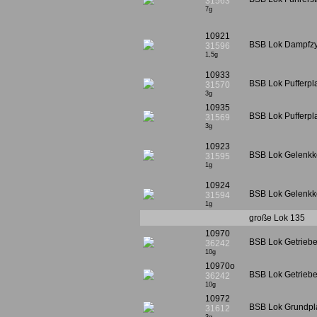
31563
7g
10921
BSB Lok Dampfzy
31596
1,5g
10933
BSB Lok Pufferpla
31570
3g
10935
BSB Lok Pufferpl
31569
3g
10923
BSB Lok Gelenkk
31595
1g
10924
BSB Lok Gelenkko
31594
1g
große Lok 135
10970
BSB Lok Getriebe
36242
10g
10970o
BSB Lok Getriebe
36242
10g
10972
BSB Lok Grundplat
31612