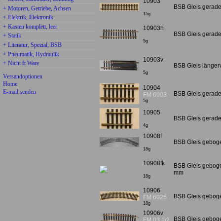
10903
BSB Gleis gerade
+ Motoren, Getriebe, Achsen
15g
+ Elektrik, Elektronik
+ Kasten komplett, leer
10903h
BSB Gleis gerade
+ Statik
5g
+ Literatur, Spezial, BSB
+ Pneumatik, Hydraulik
10903v
+ Nicht ft Ware
BSB Gleis längerv
5g
Versandoptionen
Home
10904
E-mail senden
BSB Gleis gerade
FM 6003
5g
10905
BSB Gleis gerade
4g
10908f
BSB Gleis geboge
18g
10908fk
BSB Gleis geboge
mm
18g
10906
BSB Gleis gebog
FM 6025
18g
10906v
BSB Gleis gebog
FM 03 1/2