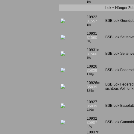
10g
Lok + Hänger Zu
10922
BSB Lok Grundplat
31557
15g
10931
BSB Lok Seitenver
31560
30g
10931o
BSB Lok Seitenver
31560
30g
10926
BSB Lok Federschl
35839
1,81g
10926m
BSB Lok Federsch
35839
sichtbar. Voll fun
1,81g
10927
BSB Lok Bauplatte
35839
2,05g
10932
BSB Lok Gummiring
35907
0,5g
10937r