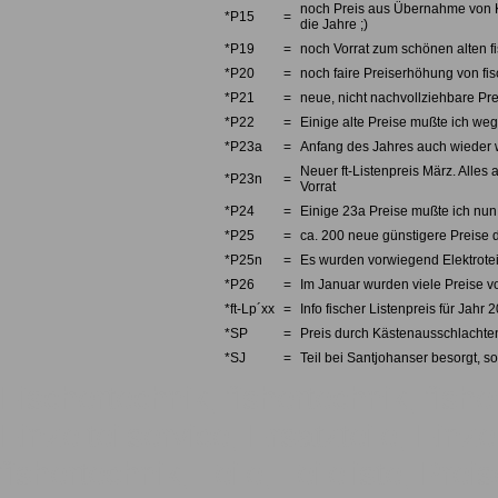
noch Preis aus Übernahme von Kno
*P15
=
die Jahre ;)
*P19
=
noch Vorrat zum schönen alten fi
*P20
=
noch faire Preiserhöhung von fi
*P21
=
neue, nicht nachvollziehbare Pre
*P22
=
Einige alte Preise mußte ich we
*P23a
=
Anfang des Jahres auch wieder w
Neuer ft-Listenpreis März. Alles 
*P23n
=
Vorrat
*P24
=
Einige 23a Preise mußte ich nun 
*P25
=
ca. 200 neue günstigere Preise d
*P25n
=
Es wurden vorwiegend Elektrotei
*P26
=
Im Januar wurden viele Preise v
*ft-Lp´xx
=
Info fischer Listenpreis für Jahr 
*SP
=
Preis durch Kästenausschlachten
*SJ
=
Teil bei Santjohanser besorgt, so
Fischertechnik, fishertechnik, fishe
Einzelteilservice, Ersatzteile, Einze
fishertechnik, Teile, Teileliste, Pre