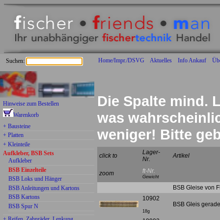
Home/Impr./DSVG
Aktuelles
Info Ankauf
Üb
Suchen:
Die Spalte mind. L
Hinweise zum Bestellen
was wahrscheinlich
Warenkorb
+ Bausteine
weniger! Bitte g
+ Platten
+ Kleinteile
Lager-
Aufkleber, BSB Sets
click to
Artikel
Nr.
Aufkleber
BSB Einzelteile
ft-Nr.
zoom
Gewicht
BSB Loks und Hänger
BSB Gleise von F
BSB Anleitungen und Kartons
BSB Kartons
10902
BSB Gleis gerade
BSB Spur N
18g
+ Reifen, Zahnräder, Lenkung