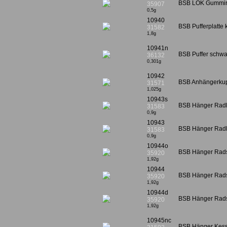
BSB LOK Gummirin
35907
0,5g
10940
BSB Pufferplatte 
31582
1,8g
10941n
BSB Puffer schw
36132
0,301g
10942
BSB Anhängerkup
31571
1,025g
10943s
BSB Hänger Radla
31583
0,9g
10943
BSB Hänger Radla
31583
0,9g
10944o
BSB Hänger Radsa
35920
1,92g
10944
BSB Hänger Radsa
35920
1,92g
10944d
BSB Hänger Radsa
35920
1,92g
10945nc
BSB Hänger Kesse