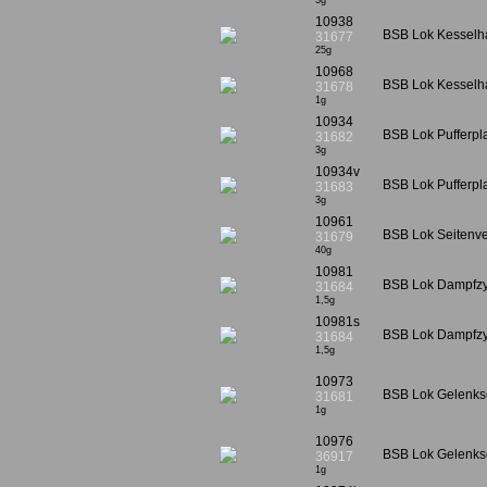
3g
10938
BSB Lok Kesselha
31677
25g
10968
BSB Lok Kesselha
31678
1g
10934
BSB Lok Pufferpla
31682
3g
10934v
BSB Lok Pufferpl
31683
3g
10961
BSB Lok Seitenver
31679
40g
10981
BSB Lok Dampfzyl
31684
1,5g
10981s
BSB Lok Dampfzyl
31684
1,5g
10973
BSB Lok Gelenksc
31681
1g
10976
BSB Lok Gelenksc
36917
1g