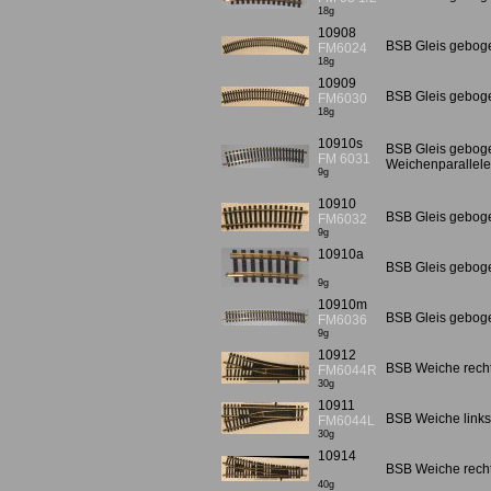
18g
10908
BSB Gleis gebog
FM6024
18g
10909
BSB Gleis geboge
FM6030
18g
10910s
BSB Gleis geboge
FM 6031
Weichenparallele
9g
10910
BSB Gleis geboge
FM6032
9g
10910a
BSB Gleis geboge
9g
10910m
BSB Gleis gebog
FM6036
9g
10912
BSB Weiche rechts
FM6044R
30g
10911
BSB Weiche links 
FM6044L
30g
10914
BSB Weiche rechts
40g