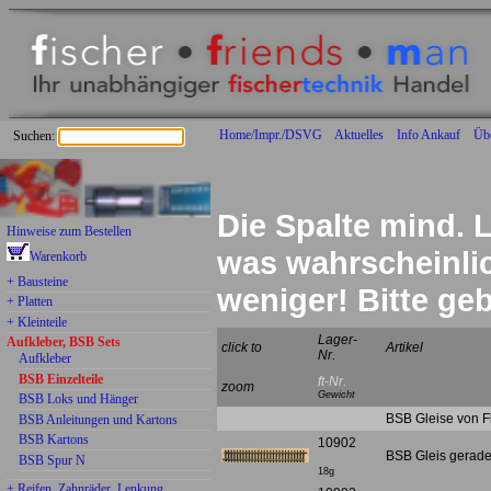
Home/Impr./DSVG
Aktuelles
Info Ankauf
Üb
Suchen:
Die Spalte mind. L
Hinweise zum Bestellen
was wahrscheinlich
Warenkorb
+ Bausteine
weniger! Bitte g
+ Platten
+ Kleinteile
Lager-
Aufkleber, BSB Sets
click to
Artikel
Nr.
Aufkleber
BSB Einzelteile
ft-Nr.
zoom
Gewicht
BSB Loks und Hänger
BSB Gleise von F
BSB Anleitungen und Kartons
BSB Kartons
10902
BSB Gleis gerade
BSB Spur N
18g
+ Reifen, Zahnräder, Lenkung