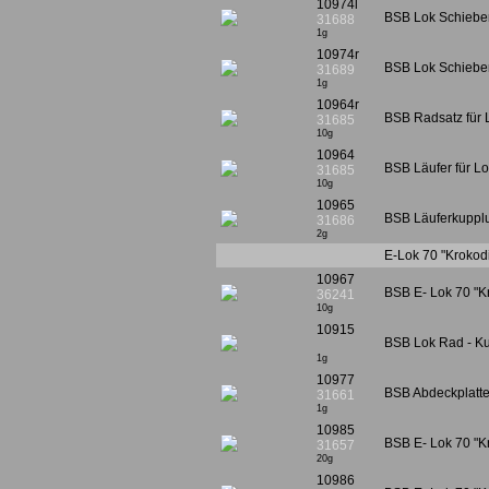
10974l
BSB Lok Schiebers
31688
1g
10974r
BSB Lok Schiebers
31689
1g
10964r
BSB Radsatz für L
31685
10g
10964
BSB Läufer für Lo
31685
10g
10965
BSB Läuferkupplu
31686
2g
E-Lok 70 "Krokodi
10967
BSB E- Lok 70 "K
36241
10g
10915
BSB Lok Rad - Ku
1g
10977
BSB Abdeckplatte 
31661
1g
10985
BSB E- Lok 70 "Kr
31657
20g
10986