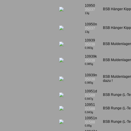
10950
BSB Hänger Kippl
35037
13g
10950n
BSB Hänger Kipp
35037
13g
10939
BSB Muldenlager f
35038
0,993g
10939k
BSB Muldenlager 
35038
0,985g
10939n
BSB Muldenlager f
35038
dazu !
0,985g
10951d
BSB Runge (L-Tei
31588
0,847g
10951
BSB Runge (L-Teil
31588
0,843g
10951n
BSB Runge (L-Tei
31588
0,85g