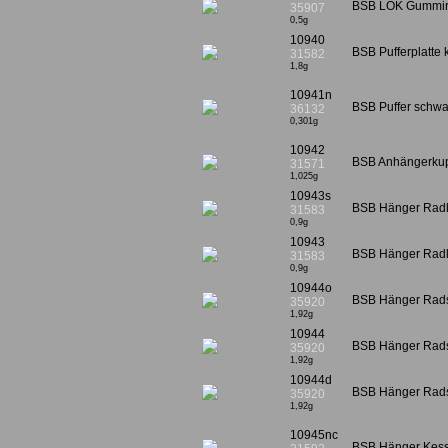
BSB LOK Gummirin
35907
0,5g
10940
BSB Pufferplatte 
31582
1,8g
10941n
BSB Puffer schw
36132
0,301g
10942
BSB Anhängerkup
31571
1,025g
10943s
BSB Hänger Radla
31583
0,9g
10943
BSB Hänger Radla
31583
0,9g
10944o
BSB Hänger Radsa
35920
1,92g
10944
BSB Hänger Radsa
35920
1,92g
10944d
BSB Hänger Radsa
35920
1,92g
10945nc
BSB Hänger Kesse