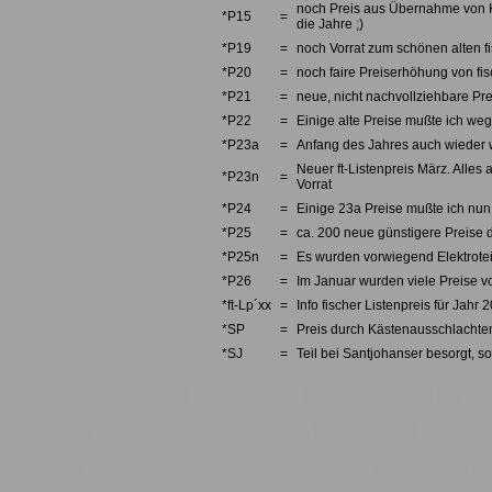
noch Preis aus Übernahme von Kno
*P15
=
die Jahre ;)
*P19
=
noch Vorrat zum schönen alten fi
*P20
=
noch faire Preiserhöhung von fi
*P21
=
neue, nicht nachvollziehbare Pre
*P22
=
Einige alte Preise mußte ich we
*P23a
=
Anfang des Jahres auch wieder w
Neuer ft-Listenpreis März. Alles 
*P23n
=
Vorrat
*P24
=
Einige 23a Preise mußte ich nun 
*P25
=
ca. 200 neue günstigere Preise d
*P25n
=
Es wurden vorwiegend Elektrotei
*P26
=
Im Januar wurden viele Preise v
*ft-Lp´xx
=
Info fischer Listenpreis für Jahr 
*SP
=
Preis durch Kästenausschlachten
*SJ
=
Teil bei Santjohanser besorgt, so
Fischertechnik, fishertechnik, fishe
Einzelteilservice, Ersatzteile, Einze
fishertechnik, Teile, Teileliste, Pre