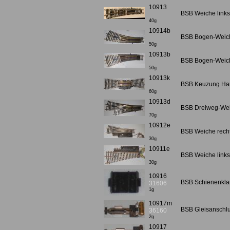
10913
BSB Weiche links 
40g
10914b
BSB Bogen-Weiche
50g
10913b
BSB Bogen-Weiche 
50g
10913k
BSB Keuzung Hand
60g
10913d
BSB Dreiweg-Weic
70g
10912e
BSB Weiche rechts
30g
10911e
BSB Weiche links 
30g
10916
BSB Schienenklamm
31606
1g
10917m
BSB Gleisanschlu
36160
2g
10917