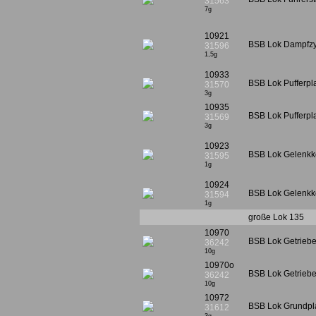
31563
7g
10921
BSB Lok Dampfzy
31596
1,5g
10933
BSB Lok Pufferpla
31570
3g
10935
BSB Lok Pufferpl
31569
3g
10923
BSB Lok Gelenkk
31595
1g
10924
BSB Lok Gelenkko
31594
1g
große Lok 135
10970
BSB Lok Getriebe
36242
10g
10970o
BSB Lok Getriebe
36242
10g
10972
BSB Lok Grundplat
31612