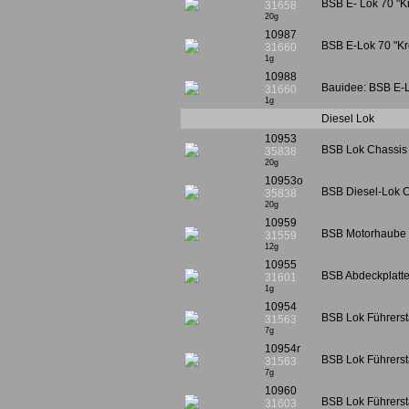
BSB E- Lok 70 "Kr
31658
20g
10987
BSB E-Lok 70 "Kro
31660
1g
10988
Bauidee: BSB E-L
31660
1g
Diesel Lok
10953
BSB Lok Chassis 2
35838
20g
10953o
BSB Diesel-Lok C
35838
20g
10959
BSB Motorhaube 6
31559
12g
10955
BSB Abdeckplatte 
31601
1g
10954
BSB Lok Führersta
31563
7g
10954r
BSB Lok Führerst
31563
7g
10960
BSB Lok Führersta
31603