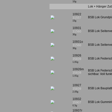
10g
Lok + Hänger Zu
10922
BSB Lok Grundplat
31557
15g
10931
BSB Lok Seitenver
31560
30g
10931o
BSB Lok Seitenver
31560
30g
10926
BSB Lok Federschl
35839
1,81g
10926m
BSB Lok Federsch
35839
sichtbar. Voll fun
1,81g
10927
BSB Lok Bauplatte
35839
2,05g
10932
BSB Lok Gummiring
35907
0,5g
10937r