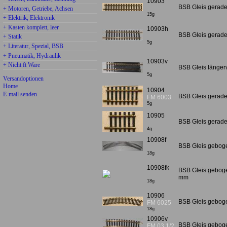
10903
BSB Gleis gerade
+ Motoren, Getriebe, Achsen
15g
+ Elektrik, Elektronik
+ Kasten komplett, leer
10903h
BSB Gleis gerade
+ Statik
5g
+ Literatur, Spezial, BSB
+ Pneumatik, Hydraulik
10903v
+ Nicht ft Ware
BSB Gleis längerv
5g
Versandoptionen
Home
10904
E-mail senden
BSB Gleis gerade
FM 6003
5g
10905
BSB Gleis gerade
4g
10908f
BSB Gleis geboge
18g
10908fk
BSB Gleis geboge
mm
18g
10906
BSB Gleis gebog
FM 6025
18g
10906v
BSB Gleis gebog
FM 03 1/2