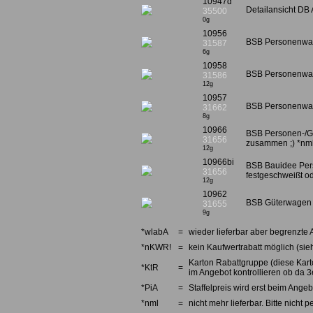
10947d
Detailansicht DB 
35500
0g
10956
BSB Personenwage
31587
6g
10958
BSB Personenwage
31586
12g
10957
BSB Personenwage
31662
8g
10966
BSB Personen-/Gü
31656
zusammen ;) *nm
12g
10966bi
BSB Bauidee Pers
31656
festgeschweißt od
12g
10962
BSB Güterwagen Se
31655
9g
*wlabA
=
wieder lieferbar aber begrenzte 
*nKWR!
=
kein Kaufwertrabatt möglich (sieh
Karton Rabattgruppe (diese Karto
*KtR
=
im Angebot kontrollieren ob da 3e
*PiA
=
Staffelpreis wird erst beim Angebo
*nml
=
nicht mehr lieferbar. Bitte nicht