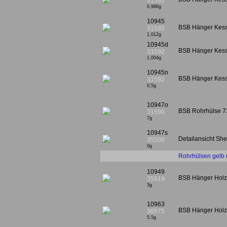
31592
0,986g
10945
BSB Hänger Kesse
31592
1,012g
10945d
BSB Hänger Kesse
31592
1,004g
10945n
BSB Hänger Kesse
31592
0,5g
10947o
BSB Rohrhülse 7
31590
7g
10947s
Detailansicht She
35500
0g
Rohrhülsen gelb 
10949
BSB Hänger Hol
35919
3g
10963
BSB Hänger Hol
38575
5,5g