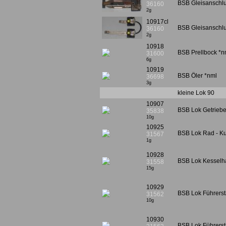
BSB Gleisanschl
36160
2g
10917cl
BSB Gleisanschlu
36160
2g
10918
BSB Prellbock *n
31600
6g
10919
BSB Öler *nml
36698
3g
kleine Lok 90
10907
BSB Lok Getriebe
35838
10g
10925
BSB Lok Rad - Ku
31567
1g
10928
BSB Lok Kesselh
31558
15g
10929
BSB Lok Führers
31562
10g
10930
BSB Lok Führerst