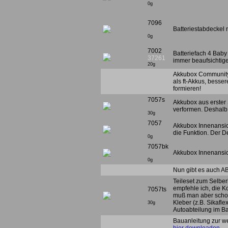
0g
7096
Batteriestabdeckel 
0g
7002
Batteriefach 4 Baby
37261
immer beaufsichtig
20g
Akkubox Community 
als ft-Akkus, besser
formieren!
7057s
Akkubox aus erster
verformen. Deshalb
30g
7057
Akkubox Innenansich
die Funktion. Der D
0g
7057bk
Akkubox Innenansich
0g
Nun gibt es auch A
Teileset zum Selbe
empfehle ich, die Ko
7057ts
muß man aber schon 
Kleber (z.B. Sikafle
30g
Autoabteilung im Ba
Bauanleitung zur w