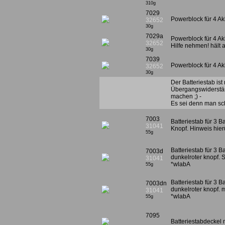
310g
7029
Powerblock für 4 Ak
32652
30g
7029a
Powerblock für 4 A
32652
Hilfe nehmen! hält a
30g
7039
Powerblock für 4 Ak
32652
30g
Der Batteriestab is
Übergangswiderständ
machen ;) -
Es sei denn man scha
7003
Batteriestab für 3 B
31041
Knopf. Hinweis hier
55g
Batteriestab für 3 B
7003d
dunkelroter knopf. 
31041
*wlabA
55g
Batteriestab für 3 B
7003dn
dunkelroter knopf. m
31041
*wlabA
55g
7095
Batteriestabdeckel m