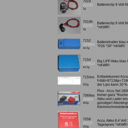
7019
Batterieclip 9 Vol
32233
2g
7019h
Batterieclip 9 Volt 
32233
*nKWR!
2g
7152
Batteriehalter blau
203864
*P26 *SP *nKWR!
44,5g
7154
Big LiFP Akku bla
219823
*nKWR!
44,5g
Entladekurven Accu 
7154vs
f=8&t=9713&p=718
der Lipo kann 20 % m
202g
Plus - Accu Set 18
Immer ganz "frischer
7069as
Akku und Lader ein
34969
günstiger! Allerding
463g
Klemmschneidstesk
7058
Accu, Akku 8,4 Vol
35537
Tagespreis *nKWR!
202g