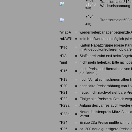
7401
Transformator 812 si
31040
Wechselspannung.
608g
7404
Transformator 608 s
400g
*wlabA
=
wieder lieferbar aber begrenzte 
*nKWR!
=
kein Kaufwertrabatt möglich (sieh
Karton Rabattgruppe (diese Karto
*KtR
=
im Angebot kontrollieren ob da 3e
*PiA
=
Staffelpreis wird erst beim Angebo
*nml
=
nicht mehr lieferbar. Bitte nicht
noch Preis aus Übernahme von Kno
*P15
=
die Jahre ;)
*P19
=
noch Vorrat zum schönen alten fi
*P20
=
noch faire Preiserhöhung von fi
*P21
=
neue, nicht nachvollziehbare Pre
*P22
=
Einige alte Preise mußte ich we
*P23a
=
Anfang des Jahres auch wieder w
Neuer ft-Listenpreis März. Alles 
*P23n
=
Vorrat
*P24
=
Einige 23a Preise mußte ich nun 
*P25
=
ca. 200 neue günstigere Preise d