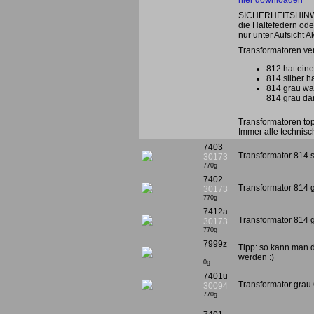
hier downloaden
SICHERHEITSHINWEIS
die Haltefedern od
nur unter Aufsicht A
Transformatoren ve
812 hat eine
814 silber h
814 grau wa
814 grau da
Transformatoren top 
Immer alle technisch
7403
Transformator 814 s
30173
770g
7402
Transformator 814 
30173
770g
7412a
Transformator 814 g
30173
770g
7999z
Tipp: so kann man 
werden :)
0g
7401u
Transformator grau 
30094
770g