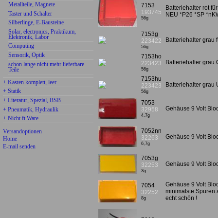
Metallteile, Magnete
7153
Batteriehalter rot 
193745
Taster und Schalter
NEU *P26 *SP *nK
56g
Silberlinge, E-Bausteine
Solar, electronics, Praktikum,
7153g
Elektronik, Labor
Batteriehalter gra
223422
Computing
56g
Sensorik, Optik
7153ho
Batteriehalter grau
223423
schon lange nicht mehr lieferbare
Teile
56g
7153hu
+ Kasten komplett, leer
Batteriehalter grau
223423
+ Statik
56g
+ Literatur, Spezial, BSB
7053
Gehäuse 9 Volt Bloc
+ Pneumatik, Hydraulik
32958
4,7g
+ Nicht ft Ware
7052nn
Versandoptionen
Gehäuse 9 Volt Bloc
32263
Home
6,7g
E-mail senden
7053g
Gehäuse 9 Volt Bloc
32253
3g
Gehäuse 9 Volt Bloc
7054
minimalste Spuren 
32252
echt schön !
8g