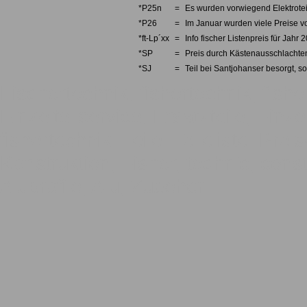
*P25n
=
Es wurden vorwiegend Elektrotei
*P26
=
Im Januar wurden viele Preise v
*ft-Lp´xx
=
Info fischer Listenpreis für Jahr 
*SP
=
Preis durch Kästenausschlachten
*SJ
=
Teil bei Santjohanser besorgt, so
Fischertechnik, fishertechnik, fishe
Einzelteilservice, Ersatzteile, Einze
fishertechnik, Teile, Teileliste, Pre
Konstruktion, Fisher, technic, const
Aluprofile, Alu, Zubehör