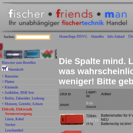
Home/Impr./DSVG
Aktuelles
Info Ankauf
Üb
Suchen:
Die Spalte mind. L
Hinweise zum Bestellen
was wahrscheinlich
Warenkorb
+ Bausteine
weniger! Bitte g
+ Platten
+ Kleinteile
Lager-
+ Aufkleber, BSB Sets
click to
Artikel
Nr.
+ Reifen, Zahnräder, Lenkung
ft-Nr.
+ Motoren, Getriebe, Achsen
zoom
Gewicht
Elektrik, Elektronik
Stromversorgung
Batteriehalter für 9 
7094n
Litzen, Kabel
NEU
135719
Batterieclip ist dri
19,5g
Stecker
Leuchtartikel