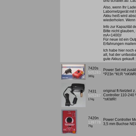
und schaltet ab. La
Also, wenn Ihr Lade
Labornetzgerät mit 
Akku heiß wird absc
wiederholen. Wenn d
Info zur Kapazität d
Bitte nicht glauben
mA=1400)!
Für neue ist ein Ou
Erfahrungen mailen!
Ich habe hier noch 
alt, hat der unfass
gute Akkus gekauft 
7420s
Power Set mit zusät
505283
*P23n *Kt.R *nKWR
380g
original ft-Netztei
7431
Controller 110-240 
505287
*nKWR!
174g
7420n
Power Controller Mot
139778
3,5 mm Buchse NE
75g