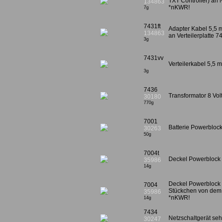
TXT Controller) an 
134863
*nKWR!
7g
7431ft
Adapter Kabel 5,5 
134863
an Verteilerplatte 
3g
7431vv
Verteilerkabel 5,5
3g
7436
Transformator 8 Vo
30180
770g
7001
Batterie Powerblock
30263
50g
7004t
Deckel Powerblock
35986
14g
Deckel Powerblock
7004
Stückchen von dem
35986
*nKWR!
14g
7434
Netzschaltgerät seh
30247