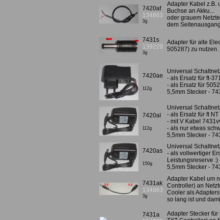
Adapter Kabel z.B.
7420af
Buchse an Akku...
134863
oder grauem Netztei
3g
dem Seitenausgang 
7431s
Adapter für alte El
139229
505287) zu nutzen
3g
Universal Schaltnetz
7420ae
- als Ersatz für ft-3
- als Ersatz für 505
112g
5,5mm Stecker - 74
Universal Schaltnetz
- als Ersatz für ft N
7420al
- mit V Kabel 7431vv
- als nur etwas sch
112g
5,5mm Stecker - 74
Universal Schaltnet
7420as
- als vollwertiger E
Leistungsreserve :)
150g
5,5mm Stecker - 74
Adapter Kabel um n
7431ak
Controller) an Netz
134863
Cooler als Adapters
3g
so lang ist und dami
Adapter Stecker für
7431a