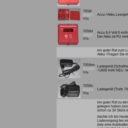
7058l
Accu / Akku Leerge
35537
202g
7058d
Accu 8,4 Volt 0 mAh,
35537
Der Akku ist PU ver
202g
ein guter Rat zum L
Akku ! Fragen Sie m
7059nn
Ladegerät (Schaltne
522460
+1800 mAh NEU. Ve
116g
7059n
Ladegerät (Trafo 7
40224
500g
ein guter Rat zu de
gelegen haben (und 
schon ca 30 Stück i
dachte ich bis heut
Ladevorgang bei ein
(wie eine Autobatte