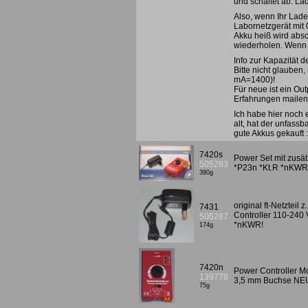
und schaltet ab. La
Also, wenn Ihr Lade
Labornetzgerät mit 
Akku heiß wird absc
wiederholen. Wenn d
Info zur Kapazität d
Bitte nicht glauben
mA=1400)!
Für neue ist ein Ou
Erfahrungen mailen!
Ich habe hier noch 
alt, hat der unfass
gute Akkus gekauft 
7420s
Power Set mit zusät
505283
*P23n *Kt.R *nKWR
380g
original ft-Netztei
7431
Controller 110-240 
505287
*nKWR!
174g
7420n
Power Controller Mot
139778
3,5 mm Buchse NE
75g