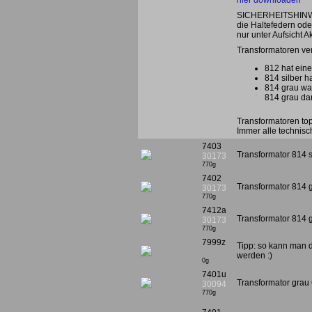
hier downloaden
SICHERHEITSHINWEIS
die Haltefedern od
nur unter Aufsicht A
Transformatoren ve
812 hat eine
814 silber h
814 grau wa
814 grau da
Transformatoren top 
Immer alle technisch
7403
Transformator 814 s
30173
770g
7402
Transformator 814 
30173
770g
7412a
Transformator 814 g
30173
770g
7999z
Tipp: so kann man 
werden :)
0g
7401u
Transformator grau 
30094
770g