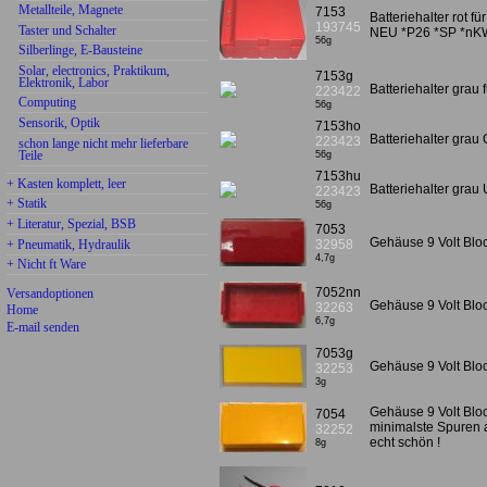
Metallteile, Magnete
7153
Batteriehalter rot 
193745
Taster und Schalter
NEU *P26 *SP *nK
56g
Silberlinge, E-Bausteine
Solar, electronics, Praktikum,
7153g
Elektronik, Labor
Batteriehalter gra
223422
Computing
56g
Sensorik, Optik
7153ho
Batteriehalter grau
223423
schon lange nicht mehr lieferbare
Teile
56g
7153hu
+ Kasten komplett, leer
Batteriehalter grau
223423
+ Statik
56g
+ Literatur, Spezial, BSB
7053
Gehäuse 9 Volt Bloc
+ Pneumatik, Hydraulik
32958
4,7g
+ Nicht ft Ware
7052nn
Versandoptionen
Gehäuse 9 Volt Bloc
32263
Home
6,7g
E-mail senden
7053g
Gehäuse 9 Volt Bloc
32253
3g
Gehäuse 9 Volt Bloc
7054
minimalste Spuren 
32252
echt schön !
8g