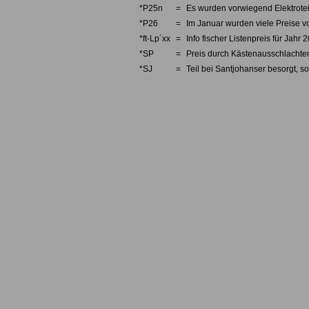
*P25n
=
Es wurden vorwiegend Elektrotei
*P26
=
Im Januar wurden viele Preise v
*ft-Lp´xx
=
Info fischer Listenpreis für Jahr 
*SP
=
Preis durch Kästenausschlachten
*SJ
=
Teil bei Santjohanser besorgt, so
Fischertechnik, fishertechnik, fishe
Einzelteilservice, Ersatzteile, Einze
fishertechnik, Teile, Teileliste, Pre
Konstruktion, Fisher, technic, const
Aluprofile, Alu, Zubehör