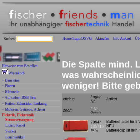
Home/Impr./DSVG
Aktuelles
Info Ankauf
Üb
Suchen:
Die Spalte mind. L
Hinweise zum Bestellen
was wahrscheinlich
Warenkorb
+ Bausteine
weniger! Bitte g
+ Platten
+ Kleinteile
Lager-
+ Aufkleber, BSB Sets
click to
Artikel
Nr.
+ Reifen, Zahnräder, Lenkung
ft-Nr.
+ Motoren, Getriebe, Achsen
zoom
Gewicht
Elektrik, Elektronik
Stromversorgung
Batteriehalter für 9 
7094n
Litzen, Kabel
NEU
135719
Batterieclip ist dri
19,5g
Stecker
Leuchtartikel