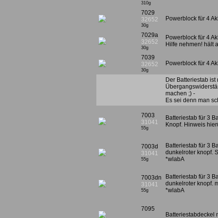
310g
7029
Powerblock für 4 Ak
32652
30g
7029a
Powerblock für 4 A
32652
Hilfe nehmen! hält a
30g
7039
Powerblock für 4 Ak
32652
30g
Der Batteriestab is
Übergangswiderständ
machen ;) -
Es sei denn man scha
7003
Batteriestab für 3 B
31041
Knopf. Hinweis hier
55g
Batteriestab für 3 B
7003d
dunkelroter knopf. 
31041
*wlabA
55g
Batteriestab für 3 B
7003dn
dunkelroter knopf. m
31041
*wlabA
55g
7095
Batteriestabdeckel m