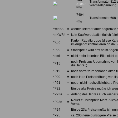
7401
Transformator 812 si
31040
Wechselspannung.
608g
7404
Transformator 608 s
400g
*wlabA
=
wieder lieferbar aber begrenzte 
*nKWR!
=
kein Kaufwertrabatt möglich (sieh
Karton Rabattgruppe (diese Karto
*KtR
=
im Angebot kontrollieren ob da 3e
*PiA
=
Staffelpreis wird erst beim Angebo
*nml
=
nicht mehr lieferbar. Bitte nicht
noch Preis aus Übernahme von Kno
*P15
=
die Jahre ;)
*P19
=
noch Vorrat zum schönen alten fi
*P20
=
noch faire Preiserhöhung von fi
*P21
=
neue, nicht nachvollziehbare Pre
*P22
=
Einige alte Preise mußte ich we
*P23a
=
Anfang des Jahres auch wieder w
Neuer ft-Listenpreis März. Alles 
*P23n
=
Vorrat
*P24
=
Einige 23a Preise mußte ich nun 
*P25
=
ca. 200 neue günstigere Preise d