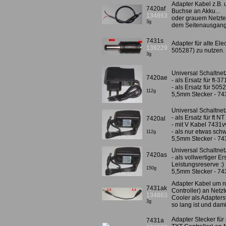
Adapter Kabel z.B.
7420af
Buchse an Akku...
134863
oder grauem Netztei
3g
dem Seitenausgang 
7431s
Adapter für alte El
139229
505287) zu nutzen
3g
Universal Schaltnetz
7420ae
- als Ersatz für ft-3
- als Ersatz für 505
112g
5,5mm Stecker - 74
Universal Schaltnetz
- als Ersatz für ft N
7420al
- mit V Kabel 7431vv
- als nur etwas sch
112g
5,5mm Stecker - 74
Universal Schaltnet
7420as
- als vollwertiger E
Leistungsreserve :)
150g
5,5mm Stecker - 74
Adapter Kabel um n
7431ak
Controller) an Netz
134863
Cooler als Adapters
3g
so lang ist und dami
Adapter Stecker für
7431a