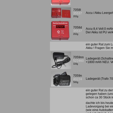
7058l
Accu / Akku Leerge
35537
202g
7058d
Accu 8,4 Volt 0 mAh,
35537
Der Akku ist PU ver
202g
ein guter Rat zum L
Akku ! Fragen Sie m
7059nn
Ladegerät (Schaltne
522460
+1800 mAh NEU. Ve
116g
7059n
Ladegerät (Trafo 7
40224
500g
ein guter Rat zu de
gelegen haben (und 
schon ca 30 Stück i
dachte ich bis heut
Ladevorgang bei ein
(wie eine Autobatte