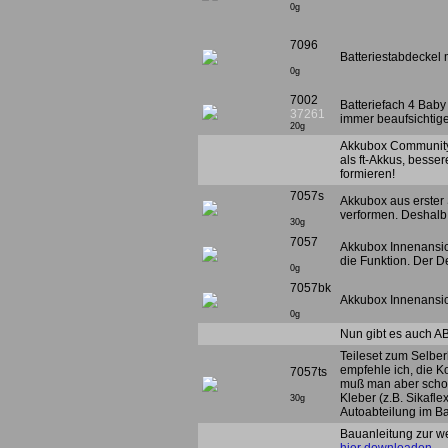
0g
7096
Batteriestabdeckel 
0g
7002
Batteriefach 4 Baby
37261
immer beaufsichtig
20g
Akkubox Community 
als ft-Akkus, besser
formieren!
7057s
Akkubox aus erster
verformen. Deshalb
30g
7057
Akkubox Innenansich
die Funktion. Der D
0g
7057bk
Akkubox Innenansich
0g
Nun gibt es auch A
Teileset zum Selbe
empfehle ich, die Ko
7057ts
muß man aber schon 
Kleber (z.B. Sikafle
30g
Autoabteilung im Ba
Bauanleitung zur w