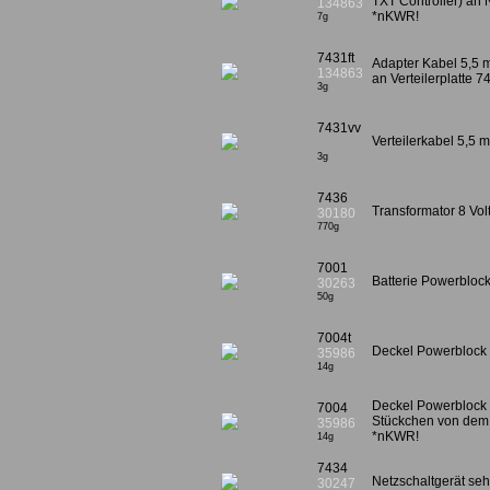
TXT Controller) an 
134863
*nKWR!
7g
7431ft
Adapter Kabel 5,5 
134863
an Verteilerplatte 
3g
7431vv
Verteilerkabel 5,5
3g
7436
Transformator 8 Vo
30180
770g
7001
Batterie Powerblock
30263
50g
7004t
Deckel Powerblock
35986
14g
Deckel Powerblock
7004
Stückchen von dem
35986
*nKWR!
14g
7434
Netzschaltgerät seh
30247