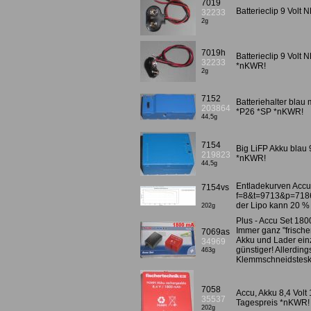
7019
Batterieclip 9 Vol
32233
2g
7019h
Batterieclip 9 Volt 
32233
*nKWR!
2g
7152
Batteriehalter blau
203864
*P26 *SP *nKWR!
44,5g
7154
Big LiFP Akku bla
219823
*nKWR!
44,5g
Entladekurven Accu 
7154vs
f=8&t=9713&p=718
der Lipo kann 20 % m
202g
Plus - Accu Set 18
Immer ganz "frischer
7069as
Akku und Lader ein
34969
günstiger! Allerding
463g
Klemmschneidstesk
7058
Accu, Akku 8,4 Vol
35537
Tagespreis *nKWR!
202g