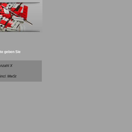
tte geben Sie
nzahl X
 incl. MwSt