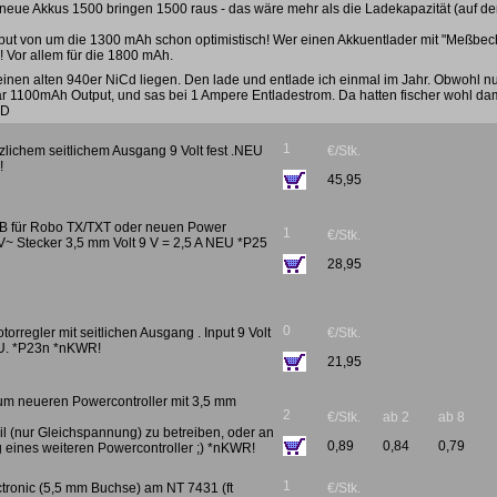
, neue Akkus 1500 bringen 1500 raus - das wäre mehr als die Ladekapazität (auf d
tput von um die 1300 mAh schon optimistisch! Wer einen Akkuentlader mit "Meßbec
 Vor allem für die 1800 mAh.
einen alten 940er NiCd liegen. Den lade und entlade ich einmal im Jahr. Obwohl n
bar 1100mAh Output, und sas bei 1 Ampere Entladestrom. Da hatten fischer wohl da
:D
1
zlichem seitlichem Ausgang 9 Volt fest .NEU
€/Stk.
!
45,95
l z.B für Robo TX/TXT oder neuen Power
1
€/Stk.
V~ Stecker 3,5 mm Volt 9 V = 2,5 A NEU *P25
28,95
0
orregler mit seitlichen Ausgang . Input 9 Volt
€/Stk.
U. *P23n *nKWR!
21,95
 um neueren Powercontroller mit 3,5 mm
2
€/Stk.
ab 2
ab 8
l (nur Gleichspannung) zu betreiben, oder an
0,89
0,84
0,79
eines weiteren Powercontroller ;) *nKWR!
1
ectronic (5,5 mm Buchse) am NT 7431 (ft
€/Stk.