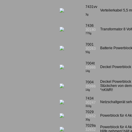
7431vv
Verteilerkabel 5,5
3g
7436
Transformator 8 Vo
30180
770g
7001
Batterie Powerblock
30263
50g
7004t
Deckel Powerblock
35986
14g
Deckel Powerblock
7004
Stückchen von dem
35986
*nKWR!
14g
7434
Netzschaltgerät seh
30247
310g
7029
Powerblock für 4 Ak
32652
30g
7029a
Powerblock für 4 A
32652
Hilfe nehmen! hält a