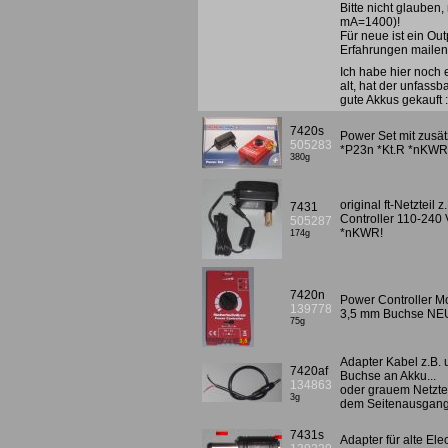
Bitte nicht glauben
mA=1400)!
Für neue ist ein Ou
Erfahrungen mailen!
Ich habe hier noch 
alt, hat der unfass
gute Akkus gekauft 
7420s
Power Set mit zusät
505283
*P23n *Kt.R *nKWR
380g
original ft-Netztei
7431
Controller 110-240 
505287
*nKWR!
174g
7420n
Power Controller Mot
139778
3,5 mm Buchse NE
75g
Adapter Kabel z.B.
7420af
Buchse an Akku...
134863
oder grauem Netztei
3g
dem Seitenausgang 
7431s
Adapter für alte El