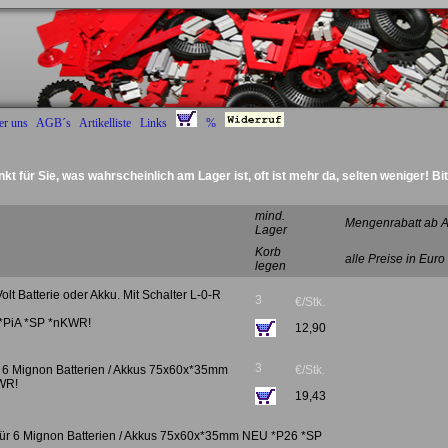
er uns
AGB´s
Artikelliste
Links
%
nkt für Sie, was wahrscheinlich am Lager ist, oft ist mehr da, selten weniger! Bi
Deckel Radantrieb :)
mind.
Mengenrabatt ab A
Lager
Korb
alle Preise in Euro
legen
Volt Batterie oder Akku. Mit Schalter L-0-R
3
€/Stk.
n! *PiA *SP *nKWR!
12,90
3
für 6 Mignon Batterien / Akkus 75x60x*35mm
€/Stk.
WR!
19,43
u für 6 Mignon Batterien / Akkus 75x60x*35mm NEU *P26 *SP