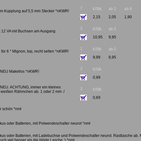
7
€/Stk.
ab 2
ab 8
 mm Kupplung auf 5,5 mm Stecker *nKWR!
2,15
2,05
1,90
2
€/Stk.
ab 2
lt 12 VA mit Buchsen am Ausgang
10,95
9,95
1
€/Stk.
ab 2
 für 6 * Mignon, top, recht selten *nKWR!
9,99
8,95
2
€/Stk.
 NEU Makellos *nKWR!
0,99
 NEU. ACHTUNG, immer ein kleines
2
€/Stk.
 weißen Rähmchen ab. 1 oder 2 mm :/
0,69
r schön *nml
kus oder Batterien, mit Polwendeschalter neurot *nml
kkus oder Batterien, mit Ladebuchse und Polwendeschalter neurot. Rastlasche ab.
uch viel besser als die blöde Lasche :) *nml