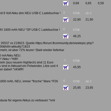
0,69
0,65
0,59
3
 mit 9 Volt Akku drin NEU USB-C Ladebuchse !
€/Stk.
ab 2
22,90
21,90
0
u 9V 1600 mAh NEU *SP USB C Ladebuchse !
€/Stk.
46,25
35537 vs 219823. Quelle https://forum.ftcommunity.de/viewtopic.php?
66&hilit=akku#p71823
ehr, ist aber 72% teurer ! Bald wieder lieferbar
00 mA Akku NEU.
" Akku ! *KtR!
-1
€/Stk.
zeln (aus neuem Hightech) sind 11 Euro
s sind in Akkuset ein Polwender, Litze und 4
45,95
er dabei! *nKWR!
4
t 1800 mAh, NEU, immer "frische" Ware.*P26
€/Stk.
ab 2
25,95
23,95
häuse für eigene Akkus zu verbauen *nml