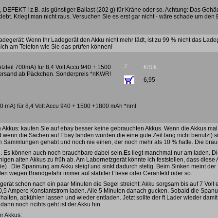
 DEFEKT ! z.B. als günstiger Ballast (202 g) für Kräne oder so. Achtung: Das Gehäus
klebt. Kriegt man nicht raus. Versuchen Sie es erst gar nicht - wäre schade um den 
adegerät: Wenn Ihr Ladegerät den Akku nicht mehr lädt, ist zu 99 % nicht das Lade
ich am Telefon wie Sie das prüfen können!
2
tzteil 700mA) für 8,4 Volt Accu 940 + 1500
€/Stk.
rsand ab Päckchen. Sonderpreis *nKWR!
6,95
00 mA) für 8,4 Volt Accu 940 + 1500 +1800 mAh *nml
n Akkus: kaufen Sie auf ebay besser keine gebrauchten Akkus. Wenn die Akkus ma
wenn die Sachen auf Ebay landen wurden die eine gute Zeit lang nicht benutzt) si
n Sammlungen gehabt und noch nie einen, der noch mehr als 10 % hatte. Die brauc
e. Es können auch noch brauchbare dabei sein.Es liegt manchmal nur am laden. Di
igen alten Akkus zu früh ab. Am Labornetzgerät könnte ich feststellen, dass diese
rie) . Die Spannung am Akku steigt und sinkt dadurch stetig. Beim Sinken meint der
den wegen Brandgefahr immer auf stabiler Fliese oder Ceranfeld oder so.
gerät schon nach ein paar Minuten die Segel streicht: Akku sorgsam bis auf 7 Volt
0,5 Ampere Konstantstrom laden. Alle 5 Minuten danach gucken. Sobald die Spanun
halten, abkühlen lassen und wieder entladen. Jetzt sollte der ft Lader wieder damit
ann noch ncihts geht ist der Akku hin
er Akkus: