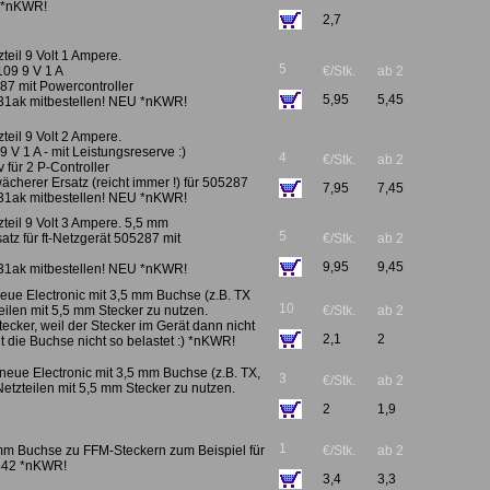
. *nKWR!
2,7
teil 9 Volt 1 Ampere.
5
7109 9 V 1 A
€/Stk.
ab 2
287 mit Powercontroller
5,95
5,45
31ak mitbestellen! NEU *nKWR!
teil 9 Volt 2 Ampere.
T 9 V 1 A - mit Leistungsreserve :)
4
€/Stk.
ab 2
 für 2 P-Controller
wächerer Ersatz (reicht immer !) für 505287
7,95
7,45
31ak mitbestellen! NEU *nKWR!
zteil 9 Volt 3 Ampere. 5,5 mm
5
rsatz für ft-Netzgerät 505287 mit
€/Stk.
ab 2
9,95
9,45
31ak mitbestellen! NEU *nKWR!
eue Electronic mit 3,5 mm Buchse (z.B. TX
10
teilen mit 5,5 mm Stecker zu nutzen.
€/Stk.
ab 2
tecker, weil der Stecker im Gerät dann nicht
2,1
2
t die Buchse nicht so belastet :) *nKWR!
 neue Electronic mit 3,5 mm Buchse (z.B. TX,
3
€/Stk.
ab 2
Netzteilen mit 5,5 mm Stecker zu nutzen.
2
1,9
1
mm Buchse zu FFM-Steckern zum Beispiel für
€/Stk.
ab 2
7442 *nKWR!
3,4
3,3