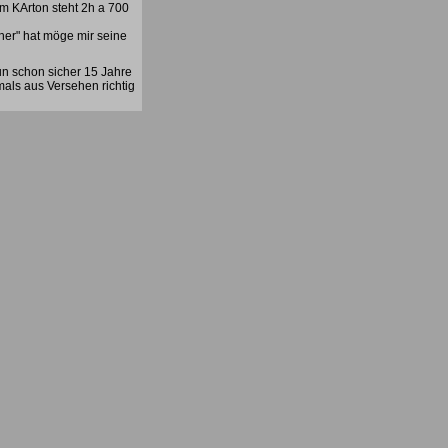
em KArton steht 2h a 700
her" hat möge mir seine
un schon sicher 15 Jahre
mals aus Versehen richtig