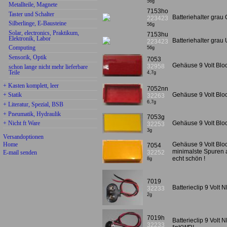
56g
Metallteile, Magnete
7153ho
Taster und Schalter
Batteriehalter grau
223423
Silberlinge, E-Bausteine
56g
Solar, electronics, Praktikum,
7153hu
Elektronik, Labor
Batteriehalter grau
223423
Computing
56g
Sensorik, Optik
7053
Gehäuse 9 Volt Bloc
32958
schon lange nicht mehr lieferbare
Teile
4,7g
+ Kasten komplett, leer
7052nn
Gehäuse 9 Volt Bloc
+ Statik
32263
6,7g
+ Literatur, Spezial, BSB
+ Pneumatik, Hydraulik
7053g
+ Nicht ft Ware
Gehäuse 9 Volt Bloc
32253
3g
Versandoptionen
Home
Gehäuse 9 Volt Bloc
7054
minimalste Spuren 
E-mail senden
32252
echt schön !
8g
7019
Batterieclip 9 Vol
32233
2g
7019h
Batterieclip 9 Volt 
32233