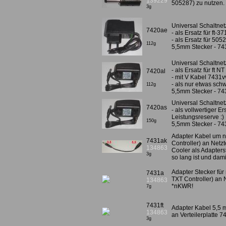
139229
505287) zu nutzen
3g
Universal Schaltnetz
7420ae
- als Ersatz für ft-3
- als Ersatz für 505
112g
5,5mm Stecker - 74
Universal Schaltnetz
- als Ersatz für ft N
7420al
- mit V Kabel 7431vv
- als nur etwas sch
112g
5,5mm Stecker - 74
Universal Schaltnet
7420as
- als vollwertiger E
Leistungsreserve :)
150g
5,5mm Stecker - 74
Adapter Kabel um n
7431ak
Controller) an Netz
134863
Cooler als Adapters
3g
so lang ist und dami
Adapter Stecker für
7431a
TXT Controller) an 
134863
*nKWR!
7g
7431ft
Adapter Kabel 5,5 
134863
an Verteilerplatte 
3g