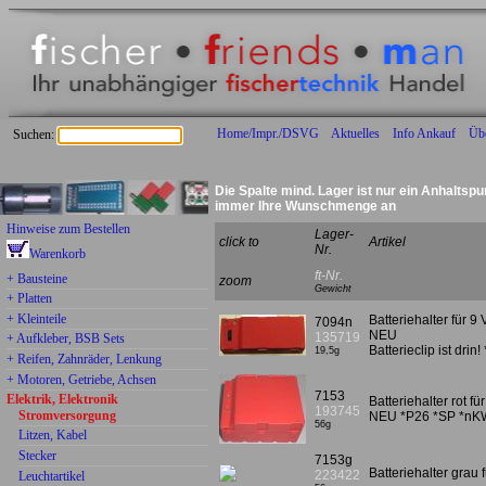
Home/Impr./DSVG
Aktuelles
Info Ankauf
Üb
Suchen:
Die Spalte mind. Lager ist nur ein Anhaltspu
immer Ihre Wunschmenge an
Hinweise zum Bestellen
Lager-
click to
Artikel
Nr.
Warenkorb
ft-Nr.
+ Bausteine
zoom
Gewicht
+ Platten
+ Kleinteile
Batteriehalter für 9 
7094n
NEU
135719
+ Aufkleber, BSB Sets
Batterieclip ist dri
19,5g
+ Reifen, Zahnräder, Lenkung
+ Motoren, Getriebe, Achsen
7153
Elektrik, Elektronik
Batteriehalter rot 
193745
Stromversorgung
NEU *P26 *SP *nK
56g
Litzen, Kabel
Stecker
7153g
Batteriehalter gra
223422
Leuchtartikel