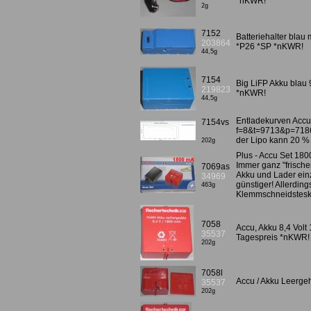
*nKWR!
2g
7152
Batteriehalter blau
203864
*P26 *SP *nKWR!
44,5g
7154
Big LiFP Akku bla
219823
*nKWR!
44,5g
Entladekurven Accu 
7154vs
f=8&t=9713&p=718
der Lipo kann 20 % m
202g
Plus - Accu Set 18
Immer ganz "frischer
7069as
Akku und Lader ein
34969
günstiger! Allerding
463g
Klemmschneidstesk
7058
Accu, Akku 8,4 Vol
35537
Tagespreis *nKWR!
202g
7058l
Accu / Akku Leerge
35537
202g