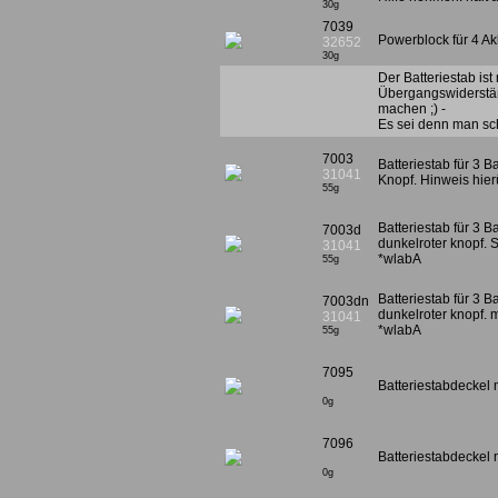
30g
7039
Powerblock für 4 Ak
32652
30g
Der Batteriestab is
Übergangswiderständ
machen ;) -
Es sei denn man scha
7003
Batteriestab für 3 B
31041
Knopf. Hinweis hier
55g
Batteriestab für 3 B
7003d
dunkelroter knopf. 
31041
*wlabA
55g
Batteriestab für 3 B
7003dn
dunkelroter knopf. m
31041
*wlabA
55g
7095
Batteriestabdeckel m
0g
7096
Batteriestabdeckel 
0g