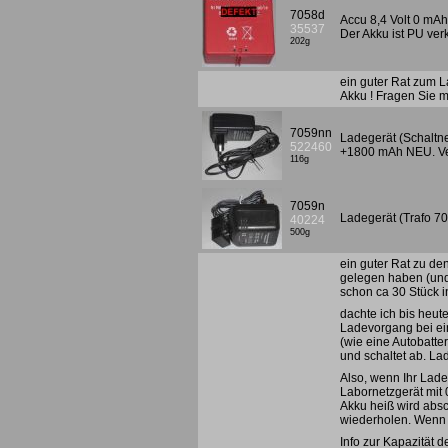
7058d
Accu 8,4 Volt 0 mAh,
35537
Der Akku ist PU ver
202g
ein guter Rat zum L
Akku ! Fragen Sie m
7059nn
Ladegerät (Schaltne
522460
+1800 mAh NEU. Ve
116g
7059n
Ladegerät (Trafo 7
40224
500g
ein guter Rat zu de
gelegen haben (und 
schon ca 30 Stück i
dachte ich bis heut
Ladevorgang bei ein
(wie eine Autobatte
und schaltet ab. La
Also, wenn Ihr Lade
Labornetzgerät mit 
Akku heiß wird absc
wiederholen. Wenn d
Info zur Kapazität d