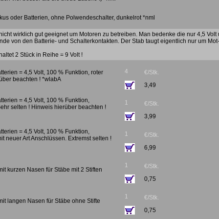
kus oder Batterien, ohne Polwendeschalter, dunkelrot *nml
t nicht wirklich gut geeignet um Motoren zu betreiben. Man bedenke die nur 4,5 Volt
e von den Batterie- und Schalterkontakten. Der Stab taugt eigentlich nur um Mot
ltet 2 Stück in Reihe = 9 Volt !
4
atterien = 4,5 Volt, 100 % Funktion, roter
€/Stk.
über beachten ! *wlabA
3,49
atterien = 4,5 Volt, 100 % Funktion,
1
€/Stk.
Sehr selten ! Hinweis hierüber beachten !
3,99
atterien = 4,5 Volt, 100 % Funktion,
1
€/Stk.
it neuer Art Anschlüssen. Extremst selten !
6,99
1
€/Stk.
it kurzen Nasen für Stäbe mit 2 Stiften
0,75
1
€/Stk.
mit langen Nasen für Stäbe ohne Stifte
0,75