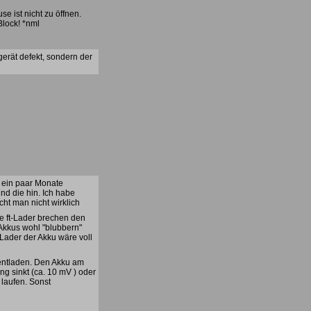
e ist nicht zu öffnen.
Block! *nml
gerät defekt, sondern der
l ein paar Monate
nd die hin. Ich habe
ht man nicht wirklich
e ft-Lader brechen den
 Akkus wohl "blubbern"
 Lader der Akku wäre voll
 entladen. Den Akku am
g sinkt (ca. 10 mV ) oder
 laufen. Sonst