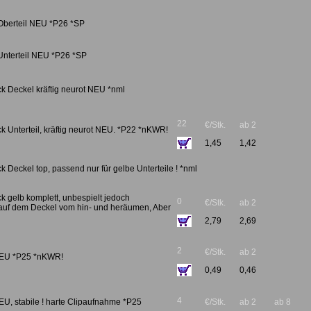
 Oberteil NEU *P26 *SP
 Unterteil NEU *P26 *SP
k Deckel kräftig neurot NEU *nml
22
€/Stk.
ab 2
k Unterteil, kräftig neurot NEU. *P22 *nKWR!
1,45
1,42
k Deckel top, passend nur für gelbe Unterteile ! *nml
k gelb komplett, unbespielt jedoch
0
€/Stk.
ab 2
auf dem Deckel vom hin- und heräumen, Aber
2,79
2,69
2
€/Stk.
ab 2
t NEU *P25 *nKWR!
0,49
0,46
4
NEU, stabile ! harte Clipaufnahme *P25
€/Stk.
ab 2
ab 8