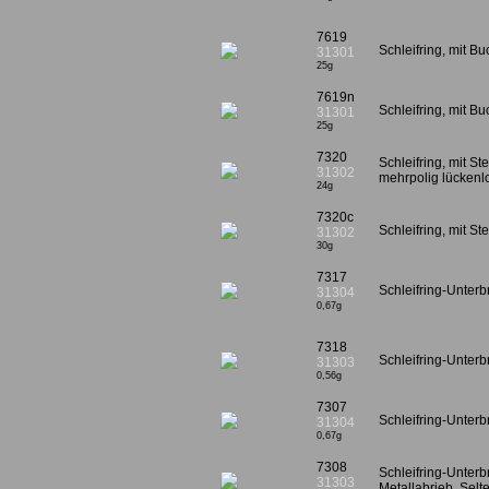
7619
Schleifring, mit B
31301
25g
7619n
Schleifring, mit B
31301
25g
7320
Schleifring, mit St
31302
mehrpolig lückenl
24g
7320c
Schleifring, mit S
31302
30g
7317
Schleifring-Unterb
31304
0,67g
7318
Schleifring-Unterb
31303
0,56g
7307
Schleifring-Unterb
31304
0,67g
7308
Schleifring-Unterb
31303
Metallabrieb. Selte