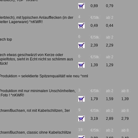
derblech), TOP *nKWR!
0,89
0,79
4
rblech), mit typischen Anlaufflecken (in der
€/Stk.
ab 2
ielter Lagerware) *nKWR!
0,49
0,44
6
€/Stk.
ab 2
ech top
2,39
2,29
ech etwas geschwärzt von Kerze oder
6
€/Stk.
ab 2
pielfotos, sieht in Echt nicht so schlimm aus
Stück!
1,39
1,29
Produktion = selektierte Spitzenqualität! wie neu *nml
3
 Produktion mit nur minimalen Unschönheiten,
€/Stk.
ab 2
ab 8
s Foto ! *nKWR!
1,79
1,59
1,39
9
uchsen/Buchsen, rot mit Kabelschlitzen, 3er
€/Stk.
ab 2
ab 8
3,19
2,89
2,79
19
€/Stk.
ab 2
ab 8
uchsen/Buchsen, classic ohne Kabelschlitze