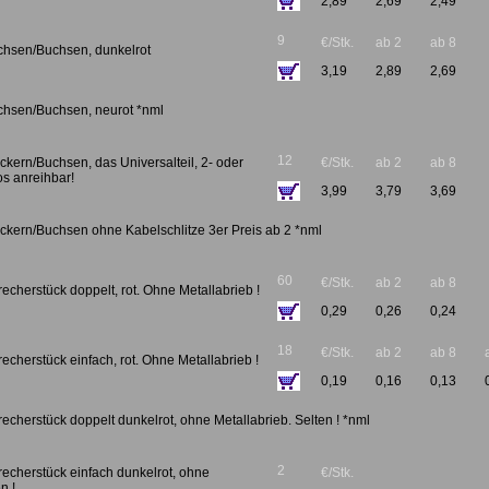
2,89
2,69
2,49
9
€/Stk.
ab 2
ab 8
uchsen/Buchsen, dunkelrot
3,19
2,89
2,69
uchsen/Buchsen, neurot *nml
12
eckern/Buchsen, das Universalteil, 2- oder
€/Stk.
ab 2
ab 8
os anreihbar!
3,99
3,79
3,69
teckern/Buchsen ohne Kabelschlitze 3er Preis ab 2 *nml
60
€/Stk.
ab 2
ab 8
recherstück doppelt, rot. Ohne Metallabrieb !
0,29
0,26
0,24
18
€/Stk.
ab 2
ab 8
recherstück einfach, rot. Ohne Metallabrieb !
0,19
0,16
0,13
recherstück doppelt dunkelrot, ohne Metallabrieb. Selten ! *nml
2
recherstück einfach dunkelrot, ohne
€/Stk.
n !