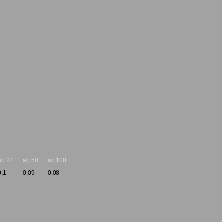
ab 24
ab 50
ab 100
0,1
0,09
0,08