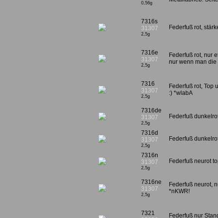
0,56g
7316s
Federfuß rot, stä
31307
2,5g
7316e
Federfuß rot, nur 
31307
nur wenn man die r
2,5g
7316
Federfuß rot, Top 
31307
:) *wlabA
2,5g
7316de
Federfuß dunkelro
31307
2,5g
7316d
Federfuß dunkelrot
31307
2,5g
7316n
Federfuß neurot t
31307
2,5g
7316ne
Federfuß neurot, 
31307
*nKWR!
2,5g
7321
Federfuß nur Stang