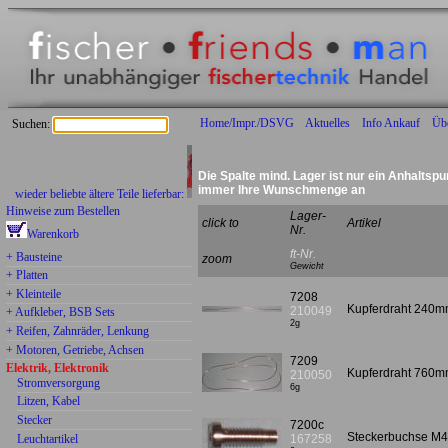
Home/Impr./DSVG
Aktuelles
Info Ankauf
Üb
Suchen:
Die Spalte mind. Lager ist nur ein Anhaltspu
immer Ihre Wunschmenge an
er beliebte ältere Teile lieferbar:
Hinweise zum Bestellen
Lager-
click to
Artikel
Nr.
Warenkorb
ft-Nr.
+ Bausteine
zoom
Gewicht
+ Platten
+ Kleinteile
7208
Kupferdraht 240
210049
+ Aufkleber, BSB Sets
2g
+ Reifen, Zahnräder, Lenkung
+ Motoren, Getriebe, Achsen
7209
Elektrik, Elektronik
Kupferdraht 760
210050
Stromversorgung
6g
Litzen, Kabel
Stecker
7200c
Steckerbuchse M4
Leuchtartikel
167258