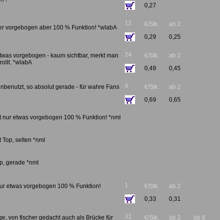
0,27
12
€/Stk.
ab 2
rker vorgebogen aber 100 % Funktion! *wlabA
0,29
0,25
24
etwas vorgebogen - kaum sichtbar, merkt man
€/Stk.
ab 2
ollt. *wlabA
0,49
0,45
4
unbenutzt, so absolut gerade - für wahre Fans
€/Stk.
ab 2
0,69
0,65
t nur etwas vorgebogen 100 % Funktion! *nml
 Top, selten *nml
op, gerade *nml
1
nur etwas vorgebogen 100 % Funktion!
€/Stk.
ab 2
0,33
0,31
31
e, von fischer gedacht auch als Brücke für
€/Stk.
ab 2
ab 8