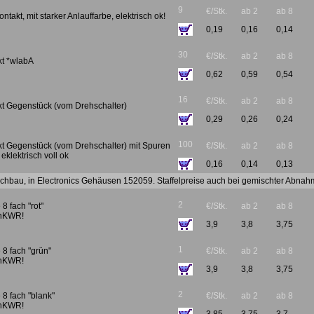
9
€/Stk.
ab 2
ab 8
ontakt, mit starker Anlauffarbe, elektrisch ok!
0,19
0,16
0,14
30
€/Stk.
ab 2
ab 8
kt *wlabA
0,62
0,59
0,54
16
€/Stk.
ab 2
ab 8
kt Gegenstück (vom Drehschalter)
0,29
0,26
0,24
100
kt Gegenstück (vom Drehschalter) mit Spuren
€/Stk.
ab 2
ab 8
eklektrisch voll ok
0,16
0,14
0,13
achbau, in Electronics Gehäusen 152059. Staffelpreise auch bei gemischter Abnahm
2
 8 fach "rot"
€/Stk.
ab 2
ab 8
*nKWR!
3,9
3,8
3,75
1
 8 fach "grün"
€/Stk.
ab 2
ab 8
*nKWR!
3,9
3,8
3,75
2
 8 fach "blank"
€/Stk.
ab 2
ab 8
*nKWR!