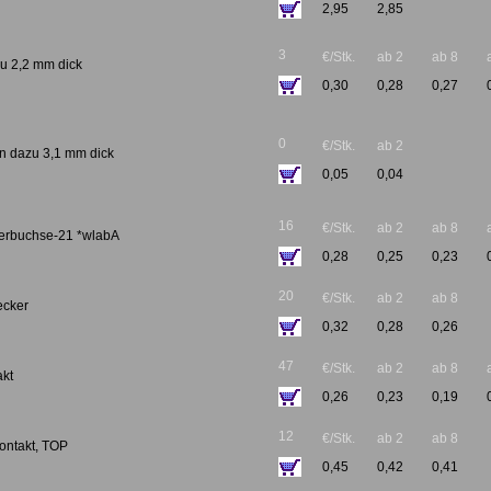
2,95
2,85
3
€/Stk.
ab 2
ab 8
zu 2,2 mm dick
0,30
0,28
0,27
0
€/Stk.
ab 2
in dazu 3,1 mm dick
0,05
0,04
16
€/Stk.
ab 2
ab 8
kerbuchse-21 *wlabA
0,28
0,25
0,23
20
€/Stk.
ab 2
ab 8
ecker
0,32
0,28
0,26
47
€/Stk.
ab 2
ab 8
akt
0,26
0,23
0,19
12
€/Stk.
ab 2
ab 8
kontakt, TOP
0,45
0,42
0,41