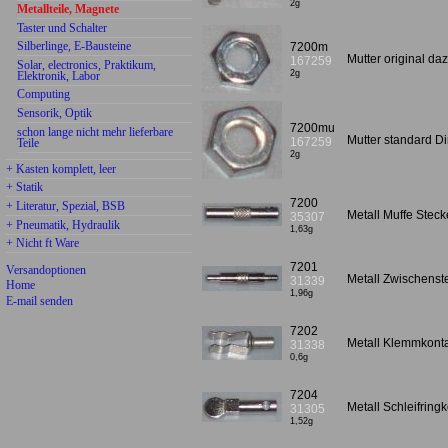
2g
Metallteile, Magnete
Taster und Schalter
Silberlinge, E-Bausteine
7200m
Mutter original da
167259
Solar, electronics, Praktikum,
2g
Elektronik, Labor
Computing
Sensorik, Optik
7200mu
schon lange nicht mehr lieferbare
Mutter standard D
167259
Teile
2g
+ Kasten komplett, leer
+ Statik
7200
+ Literatur, Spezial, BSB
Metall Muffe Stec
35307
+ Pneumatik, Hydraulik
1,63g
+ Nicht ft Ware
7201
Versandoptionen
Metall Zwischenst
31339
Home
1,96g
E-mail senden
7202
Metall Klemmkont
31338
0,6g
7204
Metall Schleifring
31305
1,52g