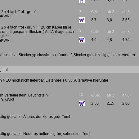
3,85
3,75
3,7
0
2 x 4 fach "rot - grün"
€/Stk.
ab 2
ab 8
*nKWR!
3,7
3,6
3,55
 2 x 4 fach "rot - grün " + 20 cm Kabel für je
3
 und 2 gesparte Stecker ;) Auf Anfrage auch
€/Stk.
ab 2
ab 8
glich
4,9
4,8
4,75
*nKWR!
ssend zu Steckertyp classic - so können 2 Stecker gleichzeitig gesteckt werden.
ginal
ch NEU noch nicht lieferbar, Listenpreis 6,50. Alternative hierunter
10
en Verteilerstein. Leuchtstein +
€/Stk.
ab 2
ab 8
r *nKWR!
2,30
2,15
2,00
teilig gestanzt. Älteres dunkleres grün *nml
teilig gestanzt. Neueres helleres grün, sehr selten *nml