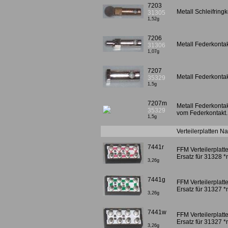
7203
Metall Schleifringk
31305
1,52g
7206
Metall Federkonta
31306
1,07g
7207
Metall Federkonta
35329
1,5g
7207m
Metall Federkonta
35329
vom Federkontakt. 
1,5g
Verteilerplatten N
7441r
FFM Verteilerplatte
Ersatz für 31328 
3,26g
7441g
FFM Verteilerplatte
Ersatz für 31327 
3,26g
7441w
FFM Verteilerplatte
Ersatz für 31327 
3,26g