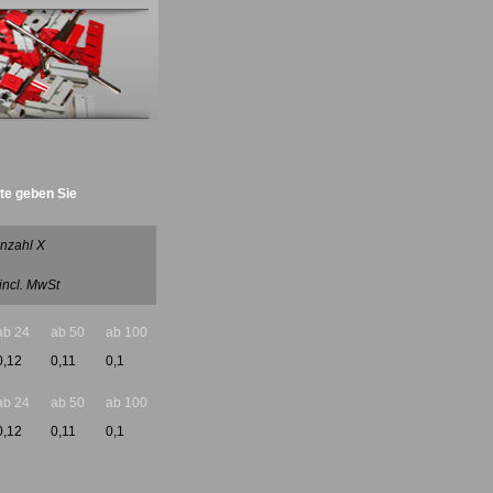
tte geben Sie
b :)
nzahl X
 incl. MwSt
ab 24
ab 50
ab 100
0,12
0,11
0,1
ab 24
ab 50
ab 100
0,12
0,11
0,1