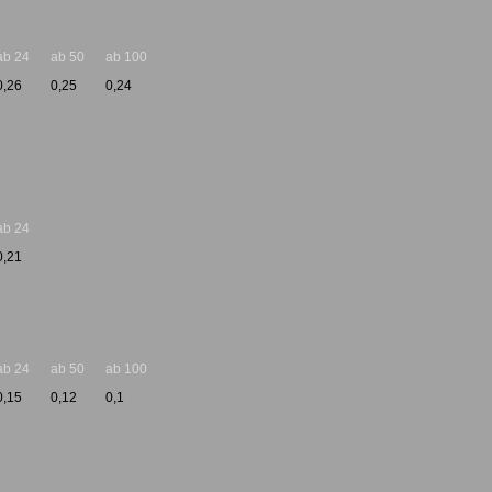
ab 24
ab 50
ab 100
0,26
0,25
0,24
ab 24
0,21
ab 24
ab 50
ab 100
0,15
0,12
0,1