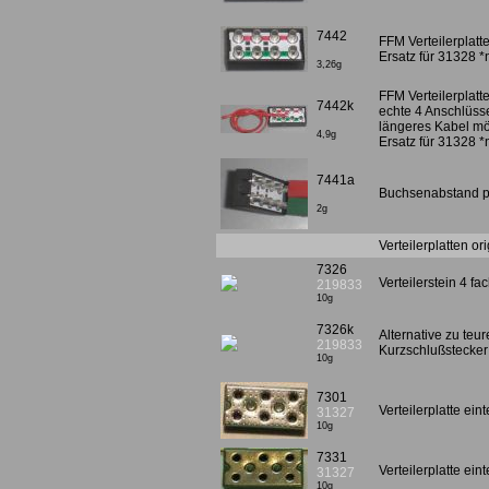
7442
FFM Verteilerplatte 
Ersatz für 31328 
3,26g
FFM Verteilerplatte
7442k
echte 4 Anschlüsse
längeres Kabel mö
4,9g
Ersatz für 31328 
7441a
Buchsenabstand pa
2g
Verteilerplatten ori
7326
Verteilerstein 4 fa
219833
10g
7326k
Alternative zu teur
219833
Kurzschlußstecke
10g
7301
Verteilerplatte ein
31327
10g
7331
Verteilerplatte ein
31327
10g