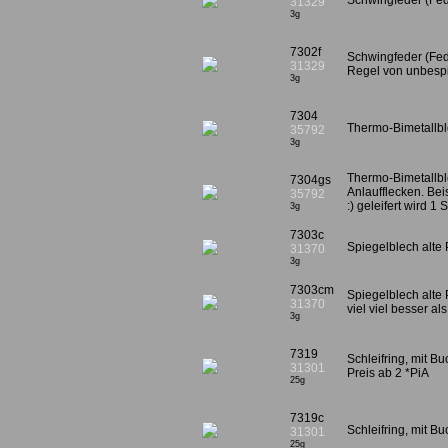
Schwingfeder (Fe
31329
3g
7302f
Schwingfeder (Fede
31329
Regel von unbesp
3g
7304
Thermo-Bimetallbl
35792
3g
Thermo-Bimetallbl
7304gs
Anlaufflecken. Beis
35792
:) geleifert wird 1 
3g
7303c
Spiegelblech alte 
31370
3g
7303cm
Spiegelblech alte
31370
viel viel besser al
3g
7319
Schleifring, mit B
31301
Preis ab 2 *PiA
25g
7319c
Schleifring, mit B
31301
25g