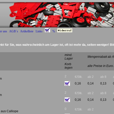
er uns
AGB´s
Artikelliste
Links
%
nkt für Sie, was wahrscheinlich am Lager ist, oft ist mehr da, selten weniger! Bi
Deckel Radantrie
mind.
Mengenrabatt ab A
Lager
Korb
alle Preise in Euro
legen
2
€/Stk.
ab 2
ab 8
mm
0,16
0,14
0,13
2
€/Stk.
ab 2
ab 8
mm
0,16
0,14
0,13
0
€/Stk.
ab 2
 aus Calliope