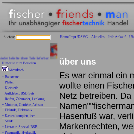
Home/Impr./DSVG
Aktuelles
Info Ankauf
Üb
Suchen:
beliebte ältere Teile lieferbar:
über uns
Hinweise zum Bestellen
Warenkorb
Es war einmal ein m
+ Bausteine
+ Platten
wollte einen Fischer
+ Kleinteile
Netz betreiben. Da 
+ Aufkleber, BSB Sets
+ Reifen, Zahnräder, Lenkung
Namen""fischermans
+ Motoren, Getriebe, Achsen
+ Elektrik, Elektronik
Hasenfuß war, verl
+ Kasten komplett, leer
+ Statik
Markenrechten, weil
+ Literatur, Spezial, BSB
+ Pneumatik, Hydraulik