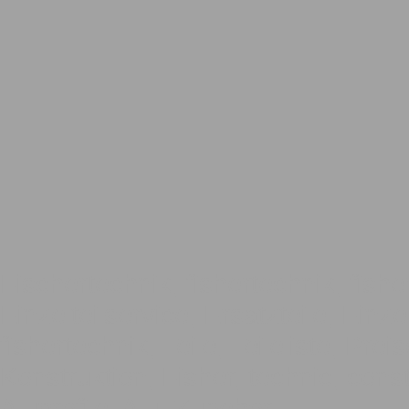
Fischertechnik, fishertechnik, fishe
Einzelteilservice, Ersatzteile, Einze
fishertechnik, Teile, Teileliste, Pre
Konstruktion, Fisher, technic, const
Aluprofile, Alu, Zubehör