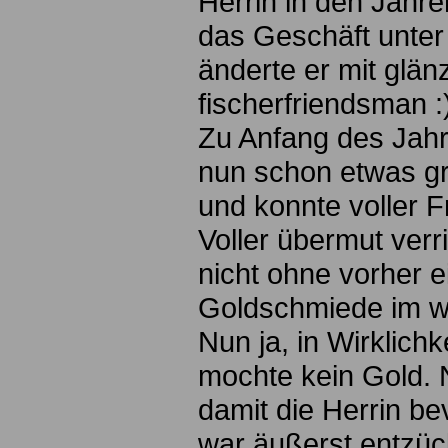
Herrin in den Jahren
das Geschäft unte
änderte er mit glä
fischerfriendsman :
Zu Anfang des Jahr
nun schon etwas g
und konnte voller F
Voller übermut verr
nicht ohne vorher 
Goldschmiede im wel
Nun ja, in Wirklichk
mochte kein Gold. 
damit die Herrin be
war äußerst entzück